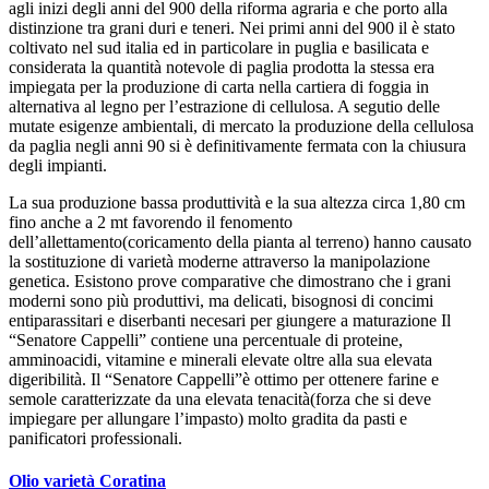
agli inizi degli anni del 900 della riforma agraria e che porto alla
distinzione tra grani duri e teneri. Nei primi anni del 900 il è stato
coltivato nel sud italia ed in particolare in puglia e basilicata e
considerata la quantità notevole di paglia prodotta la stessa era
impiegata per la produzione di carta nella cartiera di foggia in
alternativa al legno per l’estrazione di cellulosa. A segutio delle
mutate esigenze ambientali, di mercato la produzione della cellulosa
da paglia negli anni 90 si è definitivamente fermata con la chiusura
degli impianti.
La sua produzione bassa produttività e la sua altezza circa 1,80 cm
fino anche a 2 mt favorendo il fenomento
dell’allettamento(coricamento della pianta al terreno) hanno causato
la sostituzione di varietà moderne attraverso la manipolazione
genetica. Esistono prove comparative che dimostrano che i grani
moderni sono più produttivi, ma delicati, bisognosi di concimi
entiparassitari e diserbanti necesari per giungere a maturazione Il
“Senatore Cappelli” contiene una percentuale di proteine,
amminoacidi, vitamine e minerali elevate oltre alla sua elevata
digeribilità. Il “Senatore Cappelli”è ottimo per ottenere farine e
semole caratterizzate da una elevata tenacità(forza che si deve
impiegare per allungare l’impasto) molto gradita da pasti e
panificatori professionali.
Olio varietà Coratina