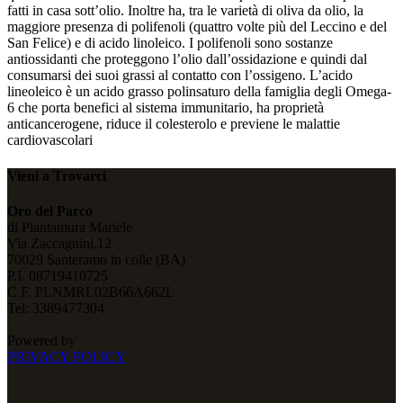
fatti in casa sott’olio. Inoltre ha, tra le varietà di oliva da olio, la
maggiore presenza di polifenoli (quattro volte più del Leccino e del
San Felice) e di acido linoleico. I polifenoli sono sostanze
antiossidanti che proteggono l’olio dall’ossidazione e quindi dal
consumarsi dei suoi grassi al contatto con l’ossigeno. L’acido
lineoleico è un acido grasso polinsaturo della famiglia degli Omega-
6 che porta benefici al sistema immunitario, ha proprietà
anticancerogene, riduce il colesterolo e previene le malattie
cardiovascolari
Vieni a Trovarci
Oro del Parco
di Plantamura Mariele
Via Zaccagnini,12
70029 Santeramo in colle (BA)
P.I. 08719410725
C.F. PLNMRL02B66A662L
Tel: 3389477304
Powered by
PRIVACY POLICY